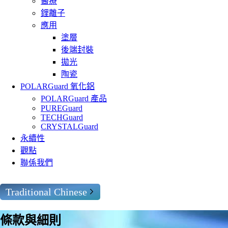
醫療
鋰離子
應用
塗層
後端封裝
拋光
陶瓷
POLARGuard 氧化鋁
POLARGuard 產品
PUREGuard
TECHGuard
CRYSTALGuard
永續性
觀點
聯係我們
Traditional Chinese
條款與細則