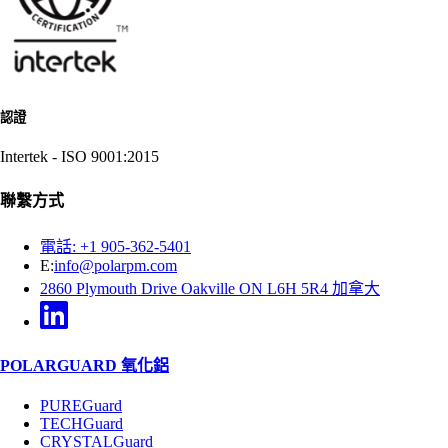
認證
Intertek - ISO 9001:2015
聯繫方式
電話: +1 905-362-5401
E:
info@polarpm.com
2860 Plymouth Drive Oakville ON L6H 5R4 加拿大
POLARGUARD 氧化鋁
PUREGuard
TECHGuard
CRYSTALGuard