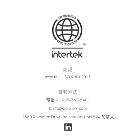
認證
Intertek - ISO 9001:2015
聯繫方式
電話: +1 905-362-5401
E:
info@polarpm.com
2860 Plymouth Drive Oakville ON L6H 5R4 加拿大