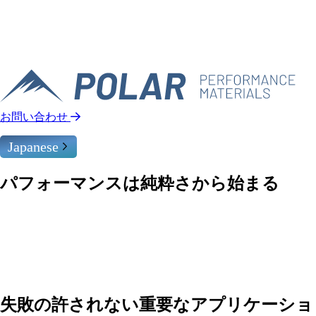
お問い合わせ
Japanese
パフォーマンスは純粋さから始まる
POLARGuard™は、汚染防止、熱安定性、および部品の長寿命
が譲れない重要な用途向けに調整された、当社の主力高純度ア
ルミナ材料ポートフォリオです。半導体からサファイアまで、
各ファミリーは目的に合わせて設計され、プロセス適合性を考
慮して製造され、追跡可能な性能に裏付けられています。
失敗の許されない重要なアプリケーショ