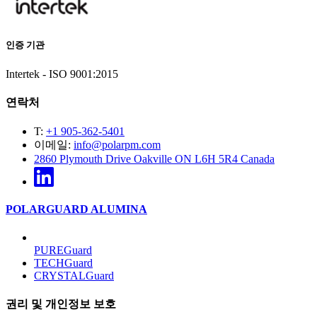
인증 기관
Intertek - ISO 9001:2015
연락처
T:
+1 905-362-5401
이메일:
info@polarpm.com
2860 Plymouth Drive Oakville ON L6H 5R4 Canada
POLARGUARD ALUMINA
PUREGuard
TECHGuard
CRYSTALGuard
권리 및 개인정보 보호