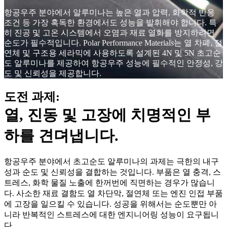
항공우주 분야에서 알루미나는 높은 열과 압력, 화학적 반응
조건 등 가장 혹독한 환경에서도 성능을 발휘해야 합니다. 특
히 진공 및 고온 시스템에서 오염과 재료 열화를 방지하려면
순도가 필수적입니다. Polar Performance Materials는 열 차폐, 절
연체 및 구조용 세라믹에 사용하도록 설계된 4N 및 5N 초고순
도 알루미나를 제공하여 항공우주 성능에 필수적인 안정성, 강
도 및 신뢰성을 제공합니다.
도전 과제:
열, 진동 및 고장에 치명적인 부
하를 견뎌냅니다.
항공우주 분야에서 초고순도 알루미나의 과제는 극한의 내구
성과 순도 및 신뢰성을 결합하는 것입니다. 부품은 열 충격, 스
트레스, 화학 물질 노출에 한꺼번에 직면하는 경우가 많습니
다. 사소한 재료 결함도 열 차단막, 절연체 또는 엔진 인접 부품
에 고장을 일으킬 수 있습니다. 성공을 위해서는 순도뿐만 아
니라 반복적인 스트레스에 대한 엔지니어링 성능이 요구됩니
다.